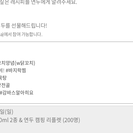
 싶은 레시피를 연두에게 알려주세요.
연두를 선물해드립니다!
ea)에서 참여 가능합니다.
치양념(w닭꼬치)
에!
#바지락찜
묵탕
장전골
#감바스알아히요
4일(일)
l 2종 & 연두 캠핑 리플렛 (200명)