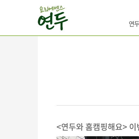
연두
<연두와 홈캠핑해요> 이