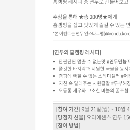
홈캠핑 레시피 중 연두로 만들어보고
추첨을 통해
★총 200명★
에게
홈캠핑을 쉽고 맛있게 즐길 수 있는 
*본 이벤트는 연두 인스타그램(@yondu.kor
[연두의 홈캠핑 레시피]
단짠단짠 멈출 수 없는맛
#연두만능꼬
쫄깃한 바지락과 시원한 국물을 동시
캠핑에 빠질 수 없는 스테디셀러
#어
지친 속 달래주는 시원칼칼
#두부해
오동통 새우와 고소한 마늘의 꿀조합
[참여 기간]
9월 21일(월) ~ 10월 
[당첨자 선물]
요리에센스 연두 150m
[참여 방법]