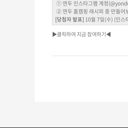
① 연두 인스타그램 계정(@yondu.
② 연두 홈캠핑 레시피 중 만들어
[당첨자 발표]
10월 7일(수) (인
▶클릭하여 지금 참여하기◀